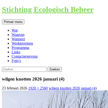
Ga
Stichting Ecologisch Beheer
naar
de
inhoud
Zoeken
Primair menu
Wat
Waarom
Wanneer
Werkterreinen
Programma
Links
Contactgegevens
Foto’s
Zoeken
naar:
wilgen knotten 2026 januari (4)
23 februari 2026
1920 × 2560
wilgen knotten 2026 januari (4)