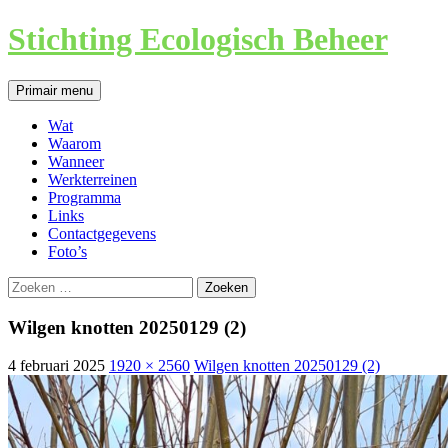
Ga
Stichting Ecologisch Beheer
naar
de
inhoud
Zoeken
Primair menu
Wat
Waarom
Wanneer
Werkterreinen
Programma
Links
Contactgegevens
Foto’s
Zoeken
naar:
Wilgen knotten 20250129 (2)
4 februari 2025
1920 × 2560
Wilgen knotten 20250129 (2)