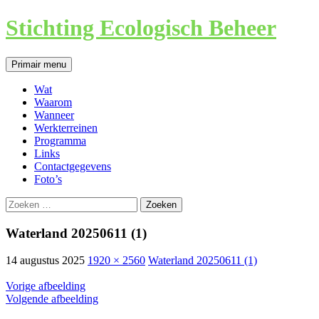
Ga
Stichting Ecologisch Beheer
naar
de
inhoud
Zoeken
Primair menu
Wat
Waarom
Wanneer
Werkterreinen
Programma
Links
Contactgegevens
Foto’s
Zoeken
naar:
Waterland 20250611 (1)
14 augustus 2025
1920 × 2560
Waterland 20250611 (1)
Vorige afbeelding
Volgende afbeelding